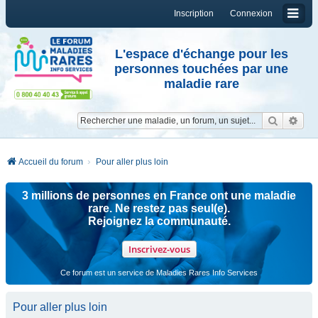
Inscription
Connexion
L'espace d'échange pour les
personnes touchées par une
maladie rare
Reche
Re
Accueil du forum
Pour aller plus loin
3 millions de personnes en France ont une maladie
rare. Ne restez pas seul(e).
Rejoignez la communauté.
Inscrivez-vous
Ce forum est un service de Maladies Rares Info Services
Pour aller plus loin