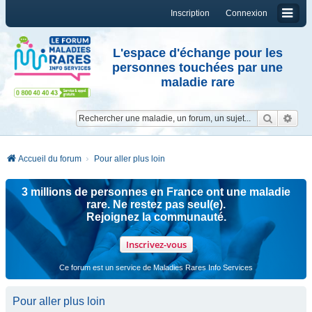
Inscription
Connexion
L'espace d'échange pour les
personnes touchées par une
maladie rare
Reche
Re
Accueil du forum
Pour aller plus loin
3 millions de personnes en France ont une maladie
rare. Ne restez pas seul(e).
Rejoignez la communauté.
Inscrivez-vous
Ce forum est un service de Maladies Rares Info Services
Pour aller plus loin