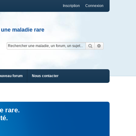
Inscription
Connexion
 une maladie rare
Rechercher
Recherche av
ouveau forum
Nous contacter
e rare.
té.