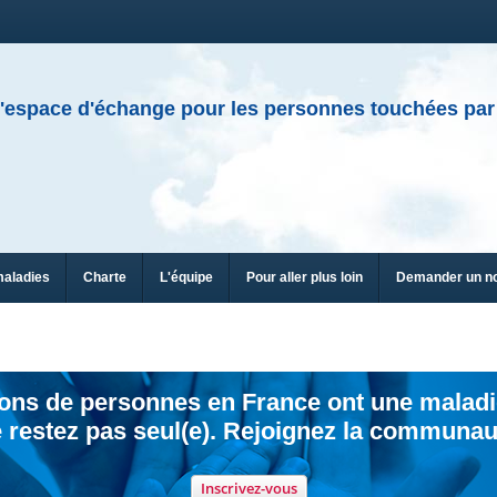
'espace d'échange pour les personnes touchées par
maladies
Charte
L'équipe
Pour aller plus loin
Demander un n
ions de personnes en France ont une maladi
 restez pas seul(e). Rejoignez la communau
Inscrivez-vous