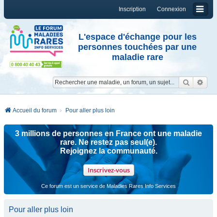
Inscription
Connexion
L'espace d'échange pour les
personnes touchées par une
maladie rare
Reche
Re
Accueil du forum
Pour aller plus loin
3 millions de personnes en France ont une maladie
rare. Ne restez pas seul(e).
Rejoignez la communauté.
Inscrivez-vous
Ce forum est un service de Maladies Rares Info Services
Pour aller plus loin