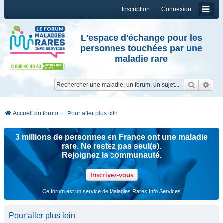
Inscription
Connexion
L'espace d'échange pour les
personnes touchées par une
maladie rare
Reche
Re
Accueil du forum
Pour aller plus loin
3 millions de personnes en France ont une maladie
rare. Ne restez pas seul(e).
Rejoignez la communauté.
Inscrivez-vous
Ce forum est un service de Maladies Rares Info Services
Pour aller plus loin