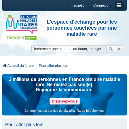
Inscription
Connexion
L'espace d'échange pour les
personnes touchées par une
maladie rare
Reche
Re
Accueil du forum
Pour aller plus loin
3 millions de personnes en France ont une maladie
rare. Ne restez pas seul(e).
Rejoignez la communauté.
Inscrivez-vous
Ce forum est un service de Maladies Rares Info Services
Pour aller plus loin