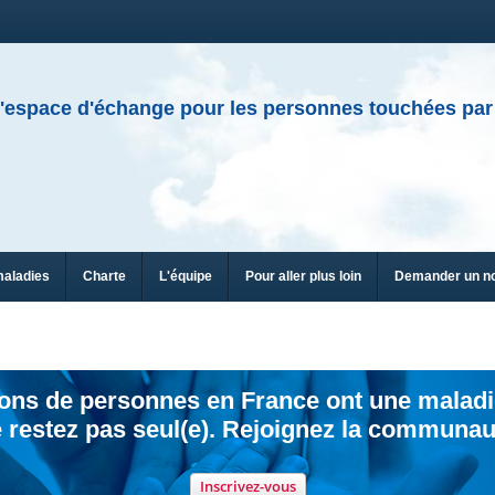
'espace d'échange pour les personnes touchées par
maladies
Charte
L'équipe
Pour aller plus loin
Demander un n
ions de personnes en France ont une maladi
 restez pas seul(e). Rejoignez la communau
Inscrivez-vous