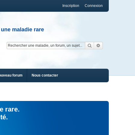
Inscription
Connexion
 une maladie rare
Rechercher
Recherche av
ouveau forum
Nous contacter
e rare.
té.