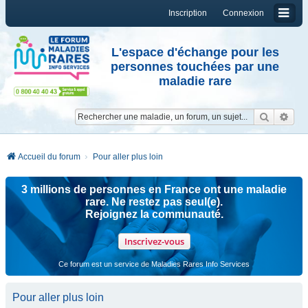
Inscription
Connexion
L'espace d'échange pour les
personnes touchées par une
maladie rare
Reche
Re
Accueil du forum
Pour aller plus loin
3 millions de personnes en France ont une maladie
rare. Ne restez pas seul(e).
Rejoignez la communauté.
Inscrivez-vous
Ce forum est un service de Maladies Rares Info Services
Pour aller plus loin