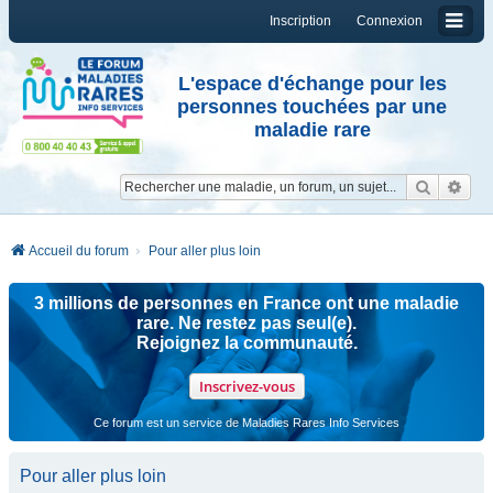
Inscription
Connexion
L'espace d'échange pour les
personnes touchées par une
maladie rare
Reche
Re
Accueil du forum
Pour aller plus loin
3 millions de personnes en France ont une maladie
rare. Ne restez pas seul(e).
Rejoignez la communauté.
Inscrivez-vous
Ce forum est un service de Maladies Rares Info Services
Pour aller plus loin