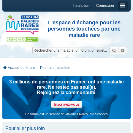
Inscription
Connexion
L'espace d'échange pour les
personnes touchées par une
maladie rare
Reche
Re
Accueil du forum
Pour aller plus loin
3 millions de personnes en France ont une maladie
rare. Ne restez pas seul(e).
Rejoignez la communauté.
Inscrivez-vous
Ce forum est un service de Maladies Rares Info Services
Pour aller plus loin