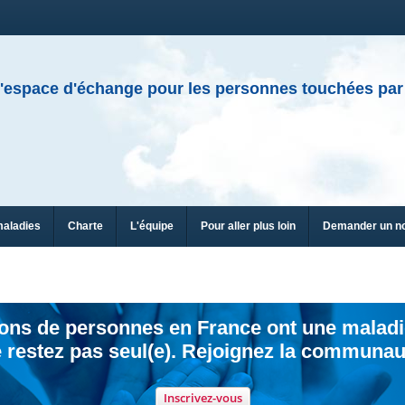
'espace d'échange pour les personnes touchées par
maladies
Charte
L'équipe
Pour aller plus loin
Demander un n
ions de personnes en France ont une maladi
 restez pas seul(e). Rejoignez la communau
Inscrivez-vous