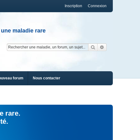
Inscription
Connexion
 une maladie rare
Rechercher
Recherche av
ouveau forum
Nous contacter
e rare.
té.