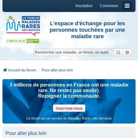
Inscription
Connexion
L'espace d'échange pour les
personnes touchées par une
maladie rare
Reche
Re
Accueil du forum
Pour aller plus loin
3 millions de personnes en France ont une maladie
rare. Ne restez pas seul(e).
Rejoignez la communauté.
Inscrivez-vous
Ce forum est un service de Maladies Rares Info Services
Pour aller plus loin