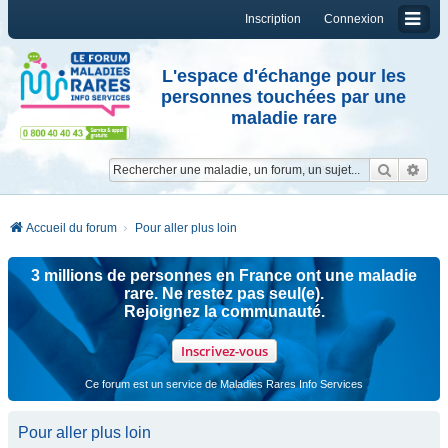
Inscription
Connexion
L'espace d'échange pour les
personnes touchées par une
maladie rare
Reche
Re
Accueil du forum
Pour aller plus loin
3 millions de personnes en France ont une maladie
rare. Ne restez pas seul(e).
Rejoignez la communauté.
Inscrivez-vous
Ce forum est un service de Maladies Rares Info Services
Pour aller plus loin