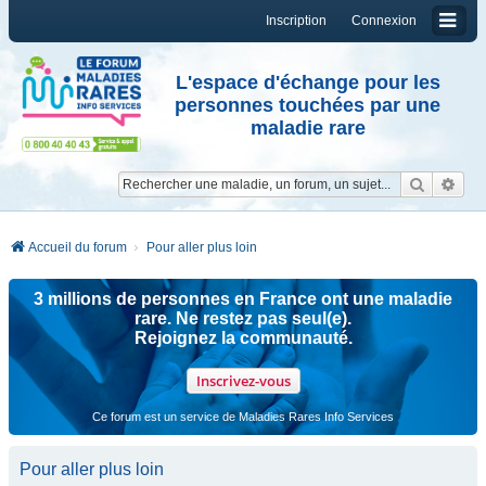
Inscription
Connexion
L'espace d'échange pour les
personnes touchées par une
maladie rare
Reche
Re
Accueil du forum
Pour aller plus loin
3 millions de personnes en France ont une maladie
rare. Ne restez pas seul(e).
Rejoignez la communauté.
Inscrivez-vous
Ce forum est un service de Maladies Rares Info Services
Pour aller plus loin