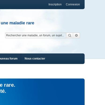
Inscription
Connexion
 une maladie rare
Rechercher
Recherche av
ouveau forum
Nous contacter
e rare.
té.