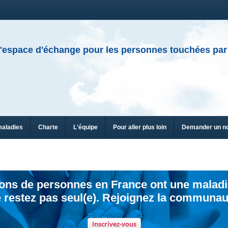
'espace d'échange pour les personnes touchées par
maladies
Charte
L'équipe
Pour aller plus loin
Demander un n
ions de personnes en France ont une maladi
 restez pas seul(e). Rejoignez la communau
Inscrivez-vous