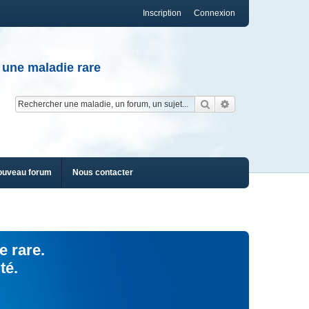
Inscription
Connexion
 une maladie rare
Rechercher
Recherche av
ouveau forum
Nous contacter
e rare.
té.