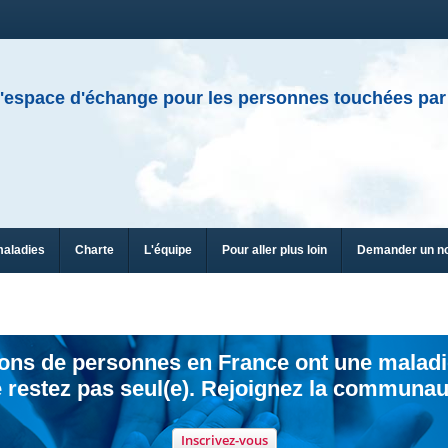
'espace d'échange pour les personnes touchées par
maladies
Charte
L'équipe
Pour aller plus loin
Demander un n
ions de personnes en France ont une maladi
 restez pas seul(e). Rejoignez la communau
Inscrivez-vous