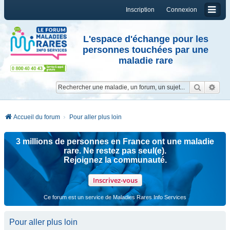
Inscription
Connexion
L'espace d'échange pour les
personnes touchées par une
maladie rare
Reche
Re
Accueil du forum
Pour aller plus loin
3 millions de personnes en France ont une maladie
rare. Ne restez pas seul(e).
Rejoignez la communauté.
Inscrivez-vous
Ce forum est un service de Maladies Rares Info Services
Pour aller plus loin