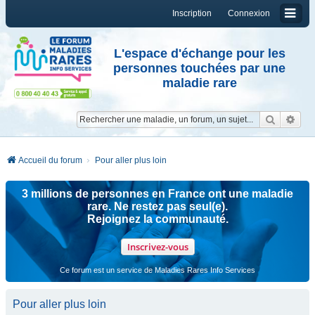
Inscription
Connexion
L'espace d'échange pour les
personnes touchées par une
maladie rare
Reche
Re
Accueil du forum
Pour aller plus loin
3 millions de personnes en France ont une maladie
rare. Ne restez pas seul(e).
Rejoignez la communauté.
Inscrivez-vous
Ce forum est un service de Maladies Rares Info Services
Pour aller plus loin