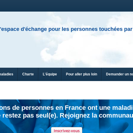
'espace d'échange pour les personnes touchées par
maladies
Charte
L'équipe
Pour aller plus loin
Demander un n
ions de personnes en France ont une maladi
 restez pas seul(e). Rejoignez la communau
Inscrivez-vous