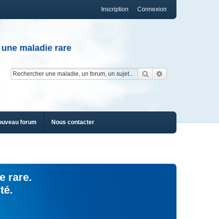
Inscription
Connexion
 une maladie rare
Rechercher
Recherche av
ouveau forum
Nous contacter
e rare.
té.