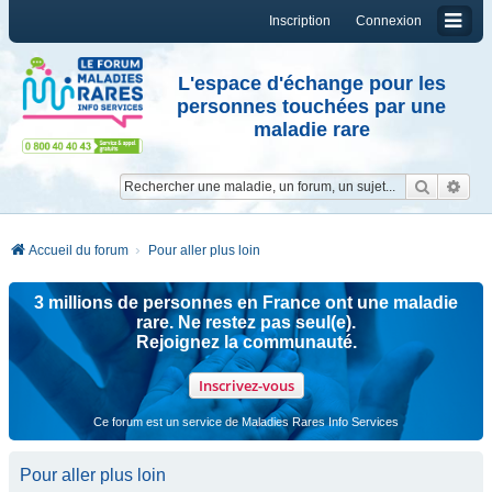
Inscription
Connexion
L'espace d'échange pour les
personnes touchées par une
maladie rare
Reche
Re
Accueil du forum
Pour aller plus loin
3 millions de personnes en France ont une maladie
rare. Ne restez pas seul(e).
Rejoignez la communauté.
Inscrivez-vous
Ce forum est un service de Maladies Rares Info Services
Pour aller plus loin