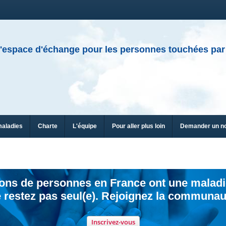
'espace d'échange pour les personnes touchées par
maladies
Charte
L'équipe
Pour aller plus loin
Demander un n
ions de personnes en France ont une maladi
 restez pas seul(e). Rejoignez la communau
Inscrivez-vous