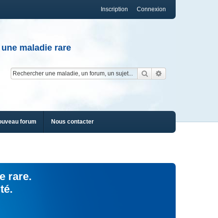
Inscription
Connexion
 une maladie rare
Rechercher
Recherche av
ouveau forum
Nous contacter
e rare.
té.