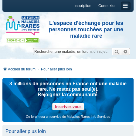
Inscription
Connexion
L'espace d'échange pour les
personnes touchées par une
maladie rare
Reche
Re
Accueil du forum
Pour aller plus loin
3 millions de personnes en France ont une maladie
rare. Ne restez pas seul(e).
Rejoignez la communauté.
Inscrivez-vous
Ce forum est un service de Maladies Rares Info Services
Pour aller plus loin