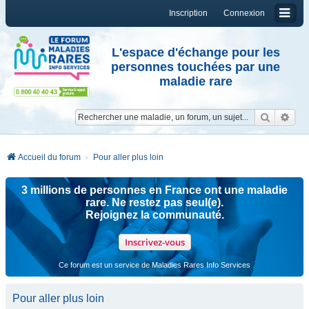
Inscription
Connexion
L'espace d'échange pour les
personnes touchées par une
maladie rare
Reche
Re
Accueil du forum
Pour aller plus loin
3 millions de personnes en France ont une maladie
rare. Ne restez pas seul(e).
Rejoignez la communauté.
Inscrivez-vous
Ce forum est un service de Maladies Rares Info Services
Pour aller plus loin