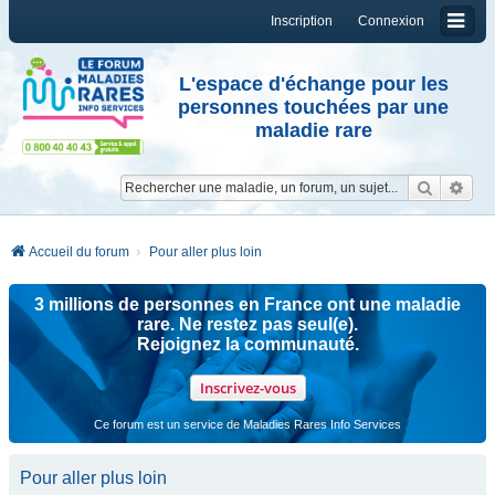
Inscription
Connexion
L'espace d'échange pour les
personnes touchées par une
maladie rare
Reche
Re
Accueil du forum
Pour aller plus loin
3 millions de personnes en France ont une maladie
rare. Ne restez pas seul(e).
Rejoignez la communauté.
Inscrivez-vous
Ce forum est un service de Maladies Rares Info Services
Pour aller plus loin