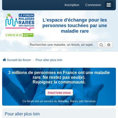
Inscription
Connexion
L'espace d'échange pour les
personnes touchées par une
maladie rare
Reche
Re
Accueil du forum
Pour aller plus loin
3 millions de personnes en France ont une maladie
rare. Ne restez pas seul(e).
Rejoignez la communauté.
Inscrivez-vous
Ce forum est un service de Maladies Rares Info Services
Pour aller plus loin