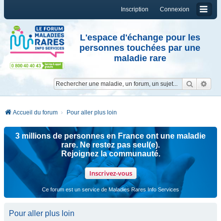
Inscription
Connexion
L'espace d'échange pour les
personnes touchées par une
maladie rare
Reche
Re
Accueil du forum
Pour aller plus loin
3 millions de personnes en France ont une maladie
rare. Ne restez pas seul(e).
Rejoignez la communauté.
Inscrivez-vous
Ce forum est un service de Maladies Rares Info Services
Pour aller plus loin