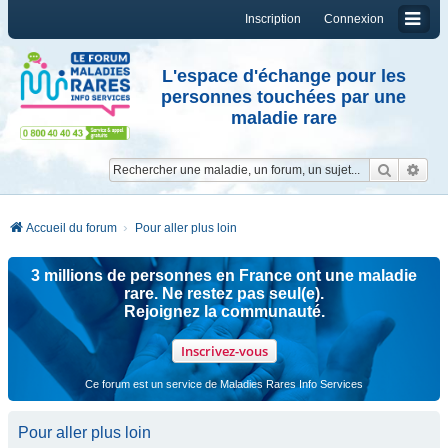
Inscription
Connexion
L'espace d'échange pour les
personnes touchées par une
maladie rare
Reche
Re
Accueil du forum
Pour aller plus loin
3 millions de personnes en France ont une maladie
rare. Ne restez pas seul(e).
Rejoignez la communauté.
Inscrivez-vous
Ce forum est un service de Maladies Rares Info Services
Pour aller plus loin