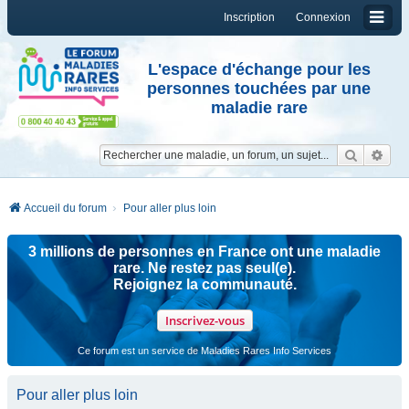
Inscription
Connexion
L'espace d'échange pour les
personnes touchées par une
maladie rare
Reche
Re
Accueil du forum
Pour aller plus loin
3 millions de personnes en France ont une maladie
rare. Ne restez pas seul(e).
Rejoignez la communauté.
Inscrivez-vous
Ce forum est un service de Maladies Rares Info Services
Pour aller plus loin