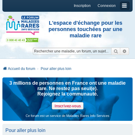
Inscription
Connexion
L'espace d'échange pour les
personnes touchées par une
maladie rare
Reche
Re
Accueil du forum
Pour aller plus loin
3 millions de personnes en France ont une maladie
rare. Ne restez pas seul(e).
Rejoignez la communauté.
Inscrivez-vous
Ce forum est un service de Maladies Rares Info Services
Pour aller plus loin