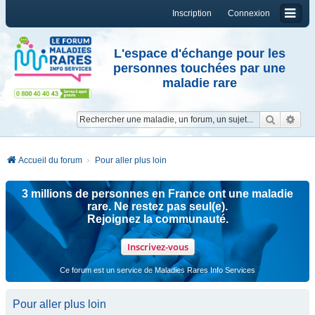
Inscription
Connexion
L'espace d'échange pour les
personnes touchées par une
maladie rare
Reche
Re
Accueil du forum
Pour aller plus loin
3 millions de personnes en France ont une maladie
rare. Ne restez pas seul(e).
Rejoignez la communauté.
Inscrivez-vous
Ce forum est un service de Maladies Rares Info Services
Pour aller plus loin