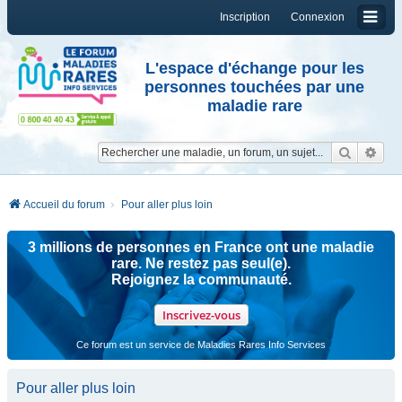
Inscription
Connexion
L'espace d'échange pour les
personnes touchées par une
maladie rare
Reche
Re
Accueil du forum
Pour aller plus loin
3 millions de personnes en France ont une maladie
rare. Ne restez pas seul(e).
Rejoignez la communauté.
Inscrivez-vous
Ce forum est un service de Maladies Rares Info Services
Pour aller plus loin