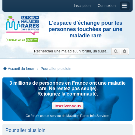
Inscription
Connexion
L'espace d'échange pour les
personnes touchées par une
maladie rare
Reche
Re
Accueil du forum
Pour aller plus loin
3 millions de personnes en France ont une maladie
rare. Ne restez pas seul(e).
Rejoignez la communauté.
Inscrivez-vous
Ce forum est un service de Maladies Rares Info Services
Pour aller plus loin