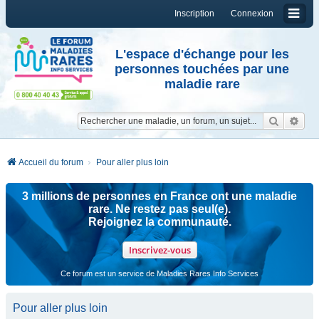
Inscription
Connexion
L'espace d'échange pour les
personnes touchées par une
maladie rare
Reche
Re
Accueil du forum
Pour aller plus loin
3 millions de personnes en France ont une maladie
rare. Ne restez pas seul(e).
Rejoignez la communauté.
Inscrivez-vous
Ce forum est un service de Maladies Rares Info Services
Pour aller plus loin