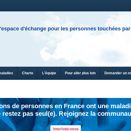
'espace d'échange pour les personnes touchées par
maladies
Charte
L'équipe
Pour aller plus loin
Demander un n
ions de personnes en France ont une maladi
 restez pas seul(e). Rejoignez la communau
Inscrivez-vous