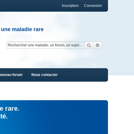
Inscription
Connexion
 une maladie rare
Rechercher
Recherche av
ouveau forum
Nous contacter
e rare.
té.