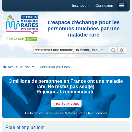
Inscription
Connexion
L'espace d'échange pour les
personnes touchées par une
maladie rare
Reche
Re
Accueil du forum
Pour aller plus loin
3 millions de personnes en France ont une maladie
rare. Ne restez pas seul(e).
Rejoignez la communauté.
Inscrivez-vous
Ce forum est un service de Maladies Rares Info Services
Pour aller plus loin