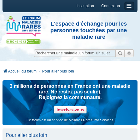
Inscription
Connexion
L'espace d'échange pour les
personnes touchées par une
maladie rare
Reche
Re
Accueil du forum
Pour aller plus loin
3 millions de personnes en France ont une maladie
rare. Ne restez pas seul(e).
Rejoignez la communauté.
Inscrivez-vous
Ce forum est un service de Maladies Rares Info Services
Pour aller plus loin