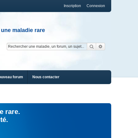
Inscription
Connexion
 une maladie rare
Rechercher
Recherche av
ouveau forum
Nous contacter
e rare.
té.