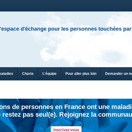
'espace d'échange pour les personnes touchées par
maladies
Charte
L'équipe
Pour aller plus loin
Demander un n
ions de personnes en France ont une maladi
 restez pas seul(e). Rejoignez la communau
Inscrivez-vous