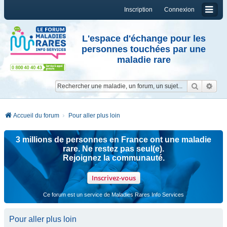
Inscription
Connexion
L'espace d'échange pour les
personnes touchées par une
maladie rare
Reche
Re
Accueil du forum
Pour aller plus loin
3 millions de personnes en France ont une maladie
rare. Ne restez pas seul(e).
Rejoignez la communauté.
Inscrivez-vous
Ce forum est un service de Maladies Rares Info Services
Pour aller plus loin