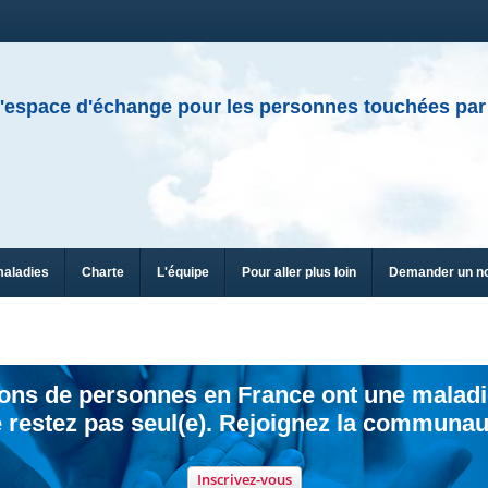
'espace d'échange pour les personnes touchées par
maladies
Charte
L'équipe
Pour aller plus loin
Demander un n
ions de personnes en France ont une maladi
 restez pas seul(e). Rejoignez la communau
Inscrivez-vous