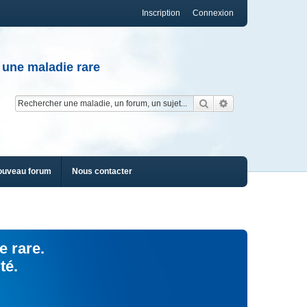
Inscription
Connexion
 une maladie rare
Rechercher
Recherche av
ouveau forum
Nous contacter
e rare.
té.