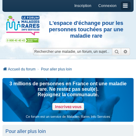
Inscription
Connexion
L'espace d'échange pour les
personnes touchées par une
maladie rare
Reche
Re
Accueil du forum
Pour aller plus loin
3 millions de personnes en France ont une maladie
rare. Ne restez pas seul(e).
Rejoignez la communauté.
Inscrivez-vous
Ce forum est un service de Maladies Rares Info Services
Pour aller plus loin