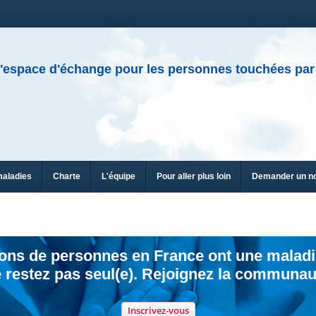
'espace d'échange pour les personnes touchées par
maladies
Charte
L'équipe
Pour aller plus loin
Demander un n
ions de personnes en France ont une maladi
 restez pas seul(e). Rejoignez la communau
Inscrivez-vous