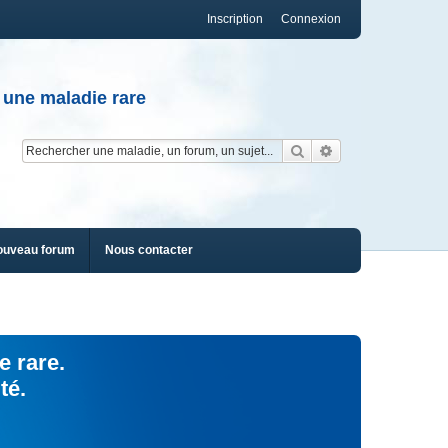
Inscription
Connexion
 une maladie rare
Rechercher
Recherche av
ouveau forum
Nous contacter
e rare.
té.