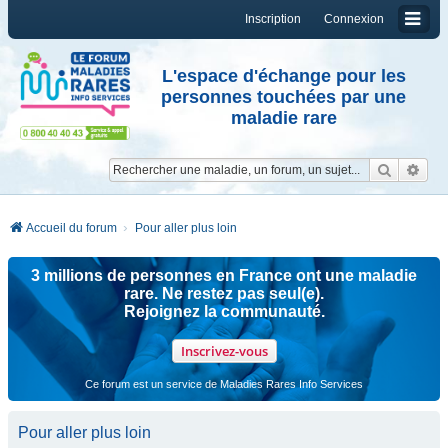
Inscription
Connexion
L'espace d'échange pour les
personnes touchées par une
maladie rare
Reche
Re
Accueil du forum
Pour aller plus loin
3 millions de personnes en France ont une maladie
rare. Ne restez pas seul(e).
Rejoignez la communauté.
Inscrivez-vous
Ce forum est un service de Maladies Rares Info Services
Pour aller plus loin