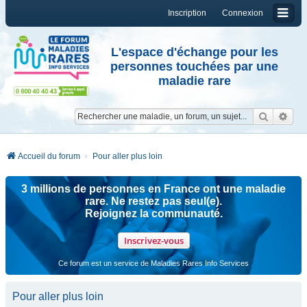
Inscription
Connexion
L'espace d'échange pour les
personnes touchées par une
maladie rare
Reche
Re
Accueil du forum
Pour aller plus loin
3 millions de personnes en France ont une maladie
rare. Ne restez pas seul(e).
Rejoignez la communauté.
Inscrivez-vous
Ce forum est un service de Maladies Rares Info Services
Pour aller plus loin