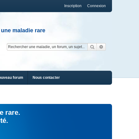
Inscription
Connexion
 une maladie rare
Rechercher
Recherche av
ouveau forum
Nous contacter
e rare.
té.