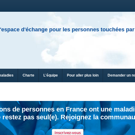
'espace d'échange pour les personnes touchées par
maladies
Charte
L'équipe
Pour aller plus loin
Demander un n
ions de personnes en France ont une maladi
 restez pas seul(e). Rejoignez la communau
Inscrivez-vous