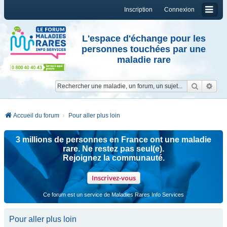
Inscription
Connexion
L'espace d'échange pour les
personnes touchées par une
maladie rare
Reche
Re
Accueil du forum
Pour aller plus loin
3 millions de personnes en France ont une maladie
rare. Ne restez pas seul(e).
Rejoignez la communauté.
Inscrivez-vous
Ce forum est un service de Maladies Rares Info Services
Pour aller plus loin