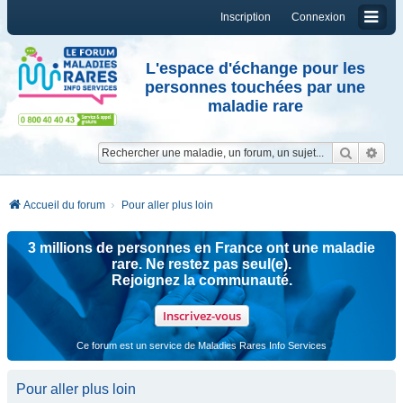
Inscription
Connexion
L'espace d'échange pour les
personnes touchées par une
maladie rare
Reche
Re
Accueil du forum
Pour aller plus loin
3 millions de personnes en France ont une maladie
rare. Ne restez pas seul(e).
Rejoignez la communauté.
Inscrivez-vous
Ce forum est un service de Maladies Rares Info Services
Pour aller plus loin