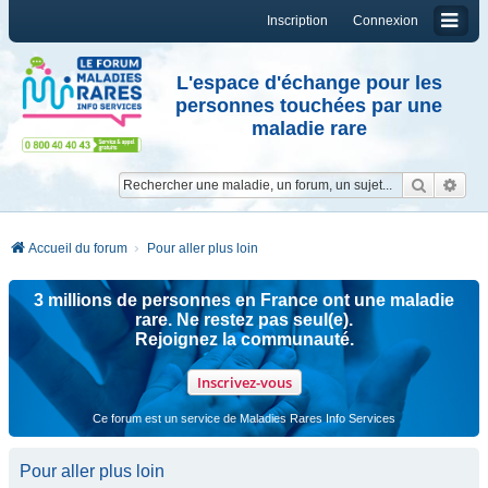
Inscription
Connexion
L'espace d'échange pour les
personnes touchées par une
maladie rare
Reche
Re
Accueil du forum
Pour aller plus loin
3 millions de personnes en France ont une maladie
rare. Ne restez pas seul(e).
Rejoignez la communauté.
Inscrivez-vous
Ce forum est un service de Maladies Rares Info Services
Pour aller plus loin