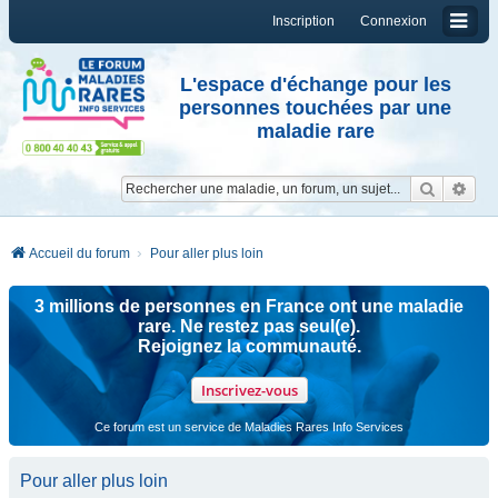
Inscription
Connexion
L'espace d'échange pour les
personnes touchées par une
maladie rare
Reche
Re
Accueil du forum
Pour aller plus loin
3 millions de personnes en France ont une maladie
rare. Ne restez pas seul(e).
Rejoignez la communauté.
Inscrivez-vous
Ce forum est un service de Maladies Rares Info Services
Pour aller plus loin