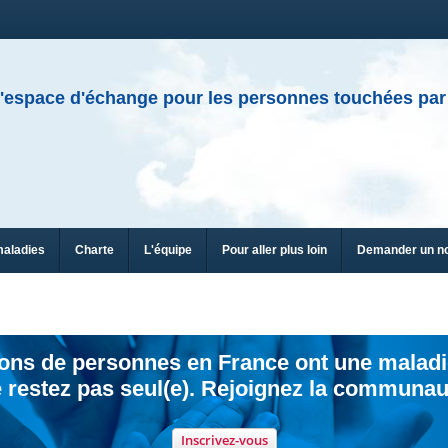
'espace d'échange pour les personnes touchées par
maladies
Charte
L'équipe
Pour aller plus loin
Demander un n
ions de personnes en France ont une maladi
 restez pas seul(e). Rejoignez la communau
Inscrivez-vous