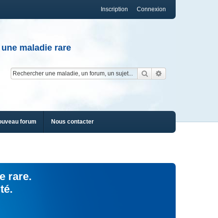
Inscription
Connexion
 une maladie rare
Rechercher
Recherche av
ouveau forum
Nous contacter
e rare.
té.