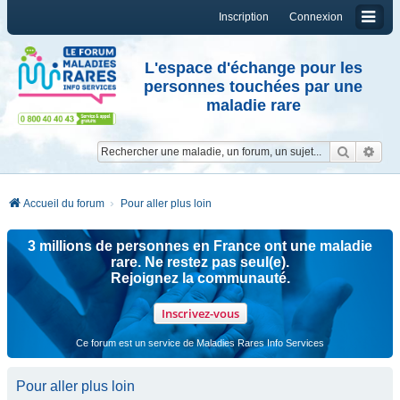
Inscription
Connexion
L'espace d'échange pour les
personnes touchées par une
maladie rare
Reche
Re
Accueil du forum
Pour aller plus loin
3 millions de personnes en France ont une maladie
rare. Ne restez pas seul(e).
Rejoignez la communauté.
Inscrivez-vous
Ce forum est un service de Maladies Rares Info Services
Pour aller plus loin